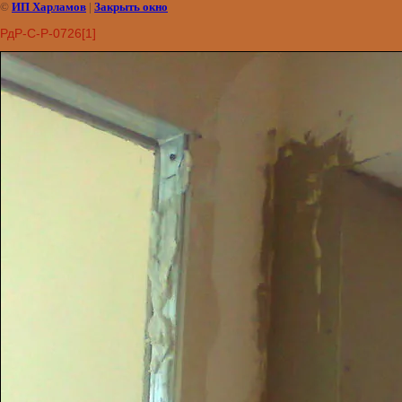
©
ИП Харламов
|
Закрыть окно
РдР-С-Р-0726[1]