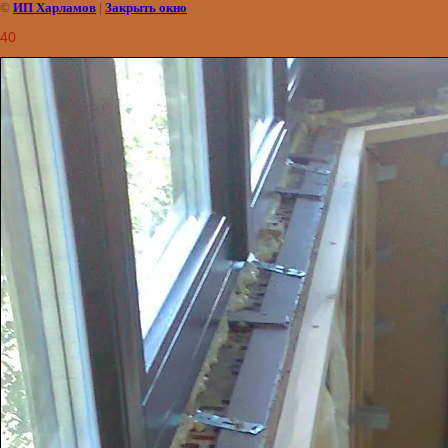
©
ИП Харламов
|
Закрыть окно
40