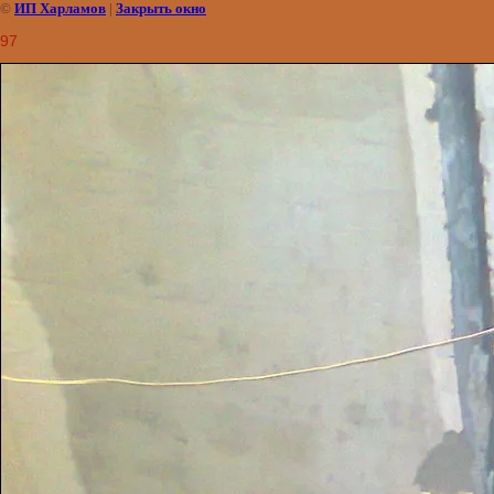
©
ИП Харламов
|
Закрыть окно
97